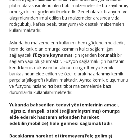
platin olarak isimlendirilen tıbbi malzemeler ile bu zayıflamış
omurga kısmı güçlendirilmektedir. Genel olarak titanyum ve
alaşımlarından imal edilen bu malzemeler arasında vida,
rod(çubuk), kafes( peek, titanyum) vb destek malzemeleri
kullanılmaktadır.
Aslında bu malzemelerin kullanımı hem güçlendirmektedir,
hem de kırık olan omurga kısmının kalıcı sağlamlığını
sağlayacak
füzyon(kaynama)
için içeriden korunaklı bir
sağlam yapı oluşturmaktır. Füzyon sağlamak için hastanın
kendi kemik dokusundan alınan otogreft veya kemik
bankasından elde edilen ve özel olarak hazırlanmış kemik
parçalar(allogreft) kullanılmaktadır. Ayrıca kemik oluşumunu
ve füzyonu hızlandırıcı bazı tıbbi malzemelerde bazı
durumlarda kullanılabilmektedir.
Yukarıda bahsedilen tedavi yöntemlerinin amacı,
ağrısız, dengeli, stabil(sağlamlaştırılmış) omurga
elde ederek hastanın erkenden hareket
edebilir(mobilize) hale gelmesi sağlamaktadır.
Bacaklarını hareket ettiremeyen(felç gelimiş)