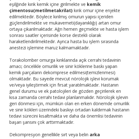
eşilğinde kırık kemik içine girilmekte ve
kemik
çimentosu(metilmetakrilat)
kırık omur içine enjekte
edilmektedir. Böylece kırılmış omurun yapısı içeriden
güçlendirilmekte ve mukavemeti(dayanıklığı) artan omur
ortaya çıkarılmaktadır. Ağrı hemen geçmekte ve hasta işlem
sonrası saatler içerisinde korse destekli olarak
haraketlendirilmektedir. Ayrıca hasta bu işlem sırasında
anestezi işlemine maruz kalmamaktadır.
Torakolomber omurga kırıklarında açık cerrahi tedavinin
amacı; öncelikle omurilik ve sinir köklerine baskı yapan
kemik parçaların dekomprese edilmesi(temizlenmesi)
olmaktadır. Bu sayede mevcut nörolojik işlevi korumak
ve/veya iyileştirmek için fırsat yaratılmaktadır. Hastanın
genel durumu ve ek patolojileri de gözden geçirilerek en
kısa zamanda cerrahi tedavi planlanmalıdır. Nörolojik işlevin
geri dönmesi için, mümkün olan en erken dönemde omurilik
ve sinir kökleri üzerindeki baskıyı ortadan kaldırmak hastanın
tedavi sürecini kısaltmakta ve daha da önemlisi tedavinin
başarı şansını çok arttırmaktadır.
Dekompresyon genellikle sırt veya belin
arka