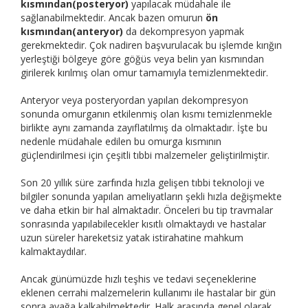
kısmından(posteryor)
yapılacak müdahale ile
sağlanabilmektedir. Ancak bazen omurun
ön
kısmından(anteryor)
da dekompresyon yapmak
gerekmektedir. Çok nadiren başvurulacak bu işlemde kırığın
yerleştiği bölgeye göre göğüs veya belin yan kısmından
girilerek kırılmış olan omur tamamıyla temizlenmektedir.
Anteryor veya posteryordan yapılan dekompresyon
sonunda omurganın etkilenmiş olan kısmı temizlenmekle
birlikte aynı zamanda zayıflatılmış da olmaktadır. İşte bu
nedenle müdahale edilen bu omurga kısmının
güçlendirilmesi için çeşitli tıbbi malzemeler geliştirilmiştir.
Son 20 yıllık süre zarfında hızla gelişen tıbbi teknoloji ve
bilgiler sonunda yapılan ameliyatların şekli hızla değişmekte
ve daha etkin bir hal almaktadır. Önceleri bu tip travmalar
sonrasında yapılabilecekler kısıtlı olmaktaydı ve hastalar
uzun süreler hareketsiz yatak istirahatine mahkum
kalmaktaydılar.
Ancak günümüzde hızlı teşhis ve tedavi seçeneklerine
eklenen cerrahi malzemelerin kullanımı ile hastalar bir gün
sonra ayağa kalkabilmektedir. Halk arasında genel olarak