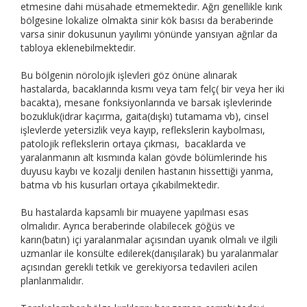
etmesine dahi müsahade etmemektedir. Ağrı genellikle kırık
bölgesine lokalize olmakta sinir kök basısı da beraberinde
varsa sinir dokusunun yayılımı yönünde yansıyan ağrılar da
tabloya eklenebilmektedir.
Bu bölgenin nörolojik işlevleri göz önüne alınarak
hastalarda, bacaklarında kısmı veya tam felç( bir veya her iki
bacakta), mesane fonksiyonlarında ve barsak işlevlerinde
bozukluk(idrar kaçırma, gaita(dışkı) tutamama vb), cinsel
işlevlerde yetersizlik veya kayıp, reflekslerin kaybolması,
patolojik reflekslerin ortaya çıkması, bacaklarda ve
yaralanmanın alt kısmında kalan gövde bölümlerinde his
duyusu kaybı ve kozalji denilen hastanın hissettiği yanma,
batma vb his kusurları ortaya çıkabilmektedir.
Bu hastalarda kapsamlı bir muayene yapılması esas
olmalıdır. Ayrıca beraberinde olabilecek göğüs ve
karın(batın) içi yaralanmalar açısından uyanık olmalı ve ilgili
uzmanlar ile konsülte edilerek(danışılarak) bu yaralanmalar
açısından gerekli tetkik ve gerekiyorsa tedavileri acilen
planlanmalıdır.