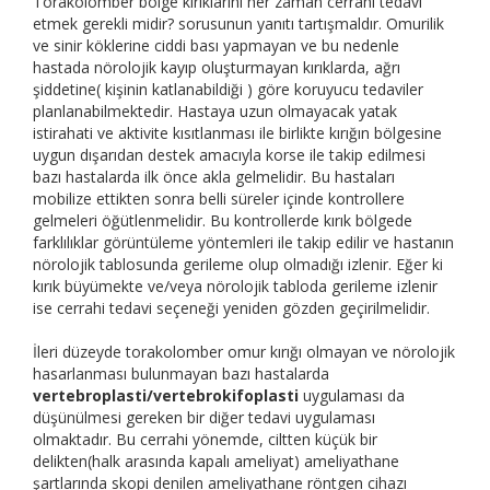
Torakolomber bölge kırıklarını her zaman cerrahi tedavi
etmek gerekli midir? sorusunun yanıtı tartışmaldır. Omurilik
ve sinir köklerine ciddi bası yapmayan ve bu nedenle
hastada nörolojik kayıp oluşturmayan kırıklarda, ağrı
şiddetine( kişinin katlanabildiği ) göre koruyucu tedaviler
planlanabilmektedir. Hastaya uzun olmayacak yatak
istirahati ve aktivite kısıtlanması ile birlikte kırığın bölgesine
uygun dışarıdan destek amacıyla korse ile takip edilmesi
bazı hastalarda ilk önce akla gelmelidir. Bu hastaları
mobilize ettikten sonra belli süreler içinde kontrollere
gelmeleri öğütlenmelidir. Bu kontrollerde kırık bölgede
farklılıklar görüntüleme yöntemleri ile takip edilir ve hastanın
nörolojik tablosunda gerileme olup olmadığı izlenir. Eğer ki
kırık büyümekte ve/veya nörolojik tabloda gerileme izlenir
ise cerrahi tedavi seçeneği yeniden gözden geçirilmelidir.
İleri düzeyde torakolomber omur kırığı olmayan ve nörolojik
hasarlanması bulunmayan bazı hastalarda
vertebroplasti/vertebrokifoplasti
uygulaması da
düşünülmesi gereken bir diğer tedavi uygulaması
olmaktadır. Bu cerrahi yönemde, ciltten küçük bir
delikten(halk arasında kapalı ameliyat) ameliyathane
şartlarında skopi denilen ameliyathane röntgen cihazı