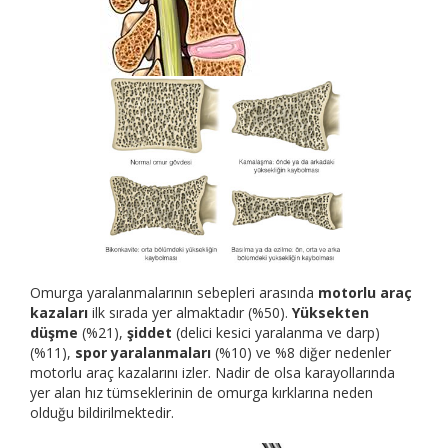
Omurga yaralanmalarının sebepleri arasında
motorlu araç
kazaları
ilk sırada yer almaktadır (%50).
Yüksekten
düşme
(%21),
şiddet
(delici kesici yaralanma ve darp)
(%11),
spor yaralanmaları
(%10) ve %8 diğer nedenler
motorlu araç kazalarını izler. Nadir de olsa karayollarında
yer alan hız tümseklerinin de omurga kırklarına neden
olduğu bildirilmektedir.